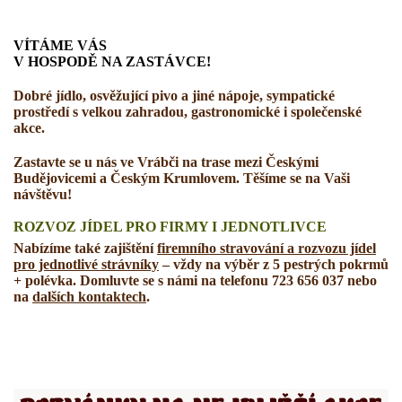
VÍTÁME VÁS
V HOSPODĚ NA ZASTÁVCE!
Dobré jídlo, osvěžující pivo a jiné nápoje, sympatické
prostředí s velkou zahradou, gastronomické i společenské
akce.
Zastavte se u nás ve Vrábči na trase mezi Českými
Budějovicemi a Českým Krumlovem. Těšíme se na Vaši
návštěvu!
ROZVOZ JÍDEL PRO FIRMY I JEDNOTLIVCE
Nabízíme také zajištění
firemního stravování
a rozvozu jídel
pro jednotlivé strávníky
– vždy na výběr z 5 pestrých pokrmů
+ polévka. Domluvte se s námi
na telefon
u
723 656 037
nebo
na
dalších kontaktech
.