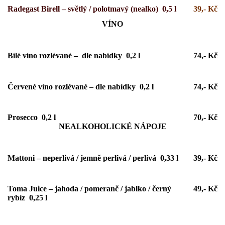
Radegast Birell – světlý / polotmavý (nealko) 0,5 l
39,- Kč
VÍNO
Bílé víno rozlévané – dle nabídky 0,2 l
74,- Kč
Červené víno rozlévané – dle nabídky 0,2 l
74,- Kč
Prosecco 0,2 l
70,- Kč
NEALKOHOLICKÉ NÁPOJE
Mattoni – neperlivá / jemně perlivá / perlivá 0,33 l
39,- Kč
Toma Juice – jahoda / pomeranč / jablko / černý
49,- Kč
rybíz 0,25 l